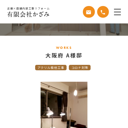
近畿×店舗内装工事リフォーム
email
phone
WORKS
施工事例
WORKS
大阪府 A様邸
アクリル板他工事
コロナ対策